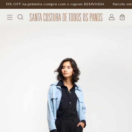
15% OFF na primeira compra com o cupom BEMVINDA
Parcele em at
0