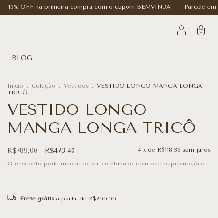
 primeira compra com o cupom BEMVINDA
Parcele em até 6x sem jur
0
BLOG
Início
.
Coleção
.
Vestidos
.
VESTIDO LONGO MANGA LONGA
TRICÔ
VESTIDO LONGO
MANGA LONGA TRICÔ
R$789,00
R$473,40
4
x de
R$118,35
sem juros
O desconto pode mudar ao ser combinado com outras promoções.
Frete grátis
a partir de
R$700,00