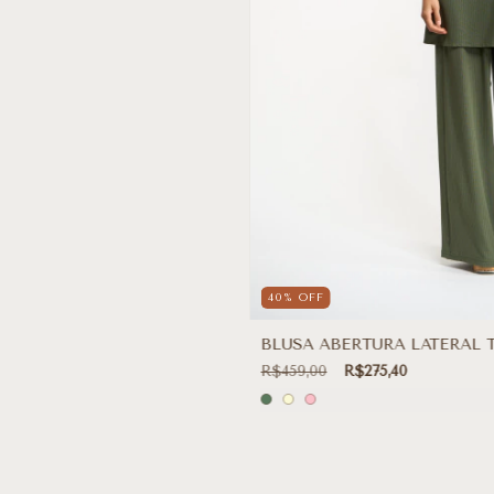
40
%
OFF
BLUSA ABERTURA LATERAL 
R$459,00
R$275,40