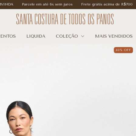
cele em até 6x sem juros
Frete grátis acima de R$700
15% OFF na
ENTOS
LIQUIDA
COLEÇÃO
MAIS VENDIDOS
40
%
OFF