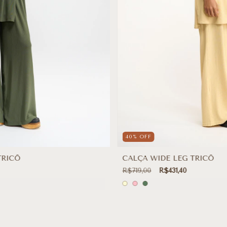
40
%
OFF
TRICÔ
CALÇA WIDE LEG TRICÔ
R$719,00
R$431,40