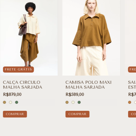
FRETE GRÁTIS
FR
CALÇA CIRCULO
CAMISA POLO MAXI
SA
MALHA SARJADA
MALHA SARJADA
ES
R$879,00
R$589,00
R$7
COMPRAR
COMPRAR
C