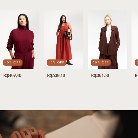
40
%
OFF
40
%
OFF
50
%
OFF
R$407,40
R$539,40
R$364,50
R