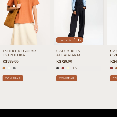
FRETE GRÁTIS
TSHIRT REGULAR
CALÇA RETA
CA
ESTRUTURA
ALFAIATARIA
OV
R$399,00
R$729,00
R$4
+5
COMPRAR
COMPRAR
C